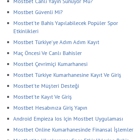
Mostbet Canlı Yayın Sunuyor Mu?
Mostbet Güvenli Mi?
Mostbet’te Bahis Yapılabilecek Popüler Spor
Etkinlikleri
Mostbet Türkiye’ye Adım Adım Kayıt
Maç Öncesi Ve Canlı Bahisler
Mostbet Çevrimiçi Kumarhanesi
Mostbet Türkiye Kumarhanesine Kayıt Ve Giriş
Mostbet’te Müşteri Desteği
Mostbet’te Kayıt Ve Giriş
Mostbet Hesabınıza Giriş Yapın
Android Empieza Ios Için Mostbet Uygulaması
Mostbet Online Kumarhanesinde Finansal İşlemler