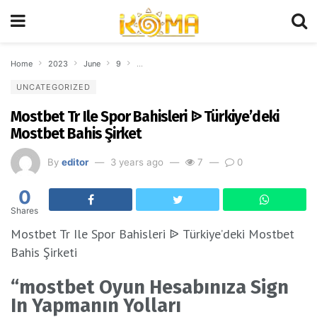
Home
2023
June
9
Mostbet Tr Ile Spor Bahisleri ᐉ Türkiye’deki Most
UNCATEGORIZED
Mostbet Tr Ile Spor Bahisleri ᐉ Türkiye’deki
Mostbet Bahis Şirket
By
editor
3 years ago
7
0
0
Shares
Mostbet Tr Ile Spor Bahisleri ᐉ Türkiye’deki Mostbet
Bahis Şirketi
“mostbet Oyun Hesabınıza Sign
In Yapmanın Yolları