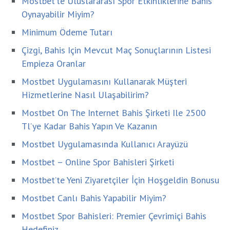
Mostbet’te Uluslararası Spor Etkinliklerine Bahis
Oynayabilir Miyim?
Minimum Ödeme Tutarı
Çizgi, Bahis Için Mevcut Maç Sonuçlarının Listesi
Empieza Oranlar
Mostbet Uygulamasını Kullanarak Müşteri
Hizmetlerine Nasıl Ulaşabilirim?
Mostbet On The Internet Bahis Şirketi Ile 2500
Tl’ye Kadar Bahis Yapın Ve Kazanın
Mostbet Uygulamasında Kullanıcı Arayüzü
Mostbet – Online Spor Bahisleri Şirketi
Mostbet’te Yeni Ziyaretçiler İçin Hoşgeldin Bonusu
Mostbet Canlı Bahis Yapabilir Miyim?
Mostbet Spor Bahisleri: Premier Çevrimiçi Bahis
Hedefiniz