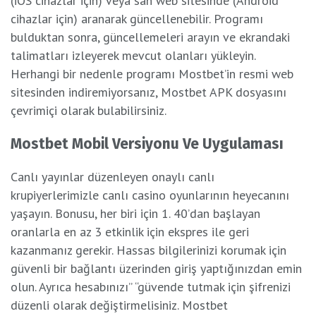
(iOS cihazlar için) veya sah web sitesinde (Android
cihazlar için) aranarak güncellenebilir. Programı
bulduktan sonra, güncellemeleri arayın ve ekrandaki
talimatları izleyerek mevcut olanları yükleyin.
Herhangi bir nedenle programı Mostbet’in resmi web
sitesinden indiremiyorsanız, Mostbet APK dosyasını
çevrimiçi olarak bulabilirsiniz.
Mostbet Mobil Versiyonu Ve Uygulaması
Canlı yayınlar düzenleyen onaylı canlı
krupiyerlerimizle canlı casino oyunlarının heyecanını
yaşayın. Bonusu, her biri için 1. 40’dan başlayan
oranlarla en az 3 etkinlik için ekspres ile geri
kazanmanız gerekir. Hassas bilgilerinizi korumak için
güvenli bir bağlantı üzerinden giriş yaptığınızdan emin
olun. Ayrıca hesabınızı” “güvende tutmak için şifrenizi
düzenli olarak değiştirmelisiniz. Mostbet