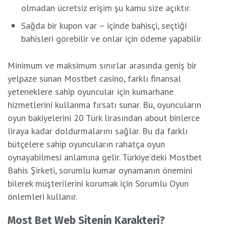
olmadan ücretsiz erişim şu kamu size açıktır.
Sağda bir kupon var – içinde bahisçi, seçtiği
bahisleri görebilir ve onlar için ödeme yapabilir.
Minimum ve maksimum sınırlar arasında geniş bir
yelpaze sunan Mostbet casino, farklı finansal
yeteneklere sahip oyuncular için kumarhane
hizmetlerini kullanma fırsatı sunar. Bu, oyuncuların
oyun bakiyelerini 20 Türk lirasından about binlerce
liraya kadar doldurmalarını sağlar. Bu da farklı
bütçelere sahip oyuncuların rahatça oyun
oynayabilmesi anlamına gelir. Türkiye’deki Mostbet
Bahis Şirketi, sorumlu kumar oynamanın önemini
bilerek müşterilerini korumak için Sorumlu Oyun
önlemleri kullanır.
Most Bet Web Sitenin Karakteri?