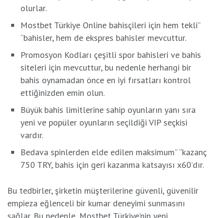
olurlar.
Mostbet Türkiye Online bahisçileri için hem tekli”
“bahisler, hem de ekspres bahisler mevcuttur.
Promosyon Kodları çeşitli spor bahisleri ve bahis
siteleri için mevcuttur, bu nedenle herhangi bir
bahis oynamadan önce en iyi fırsatları kontrol
ettiğinizden emin olun.
Büyük bahis limitlerine sahip oyunların yanı sıra
yeni ve popüler oyunların seçildiği VIP seçkisi
vardır.
Bedava spinlerden elde edilen maksimum” “kazanç
750 TRY, bahis için geri kazanma katsayısı x60’dır.
Bu tedbirler, şirketin müşterilerine güvenli, güvenilir
empieza eğlenceli bir kumar deneyimi sunmasını
sağlar. Bu nedenle, Mostbet Türkiye’nin yeni