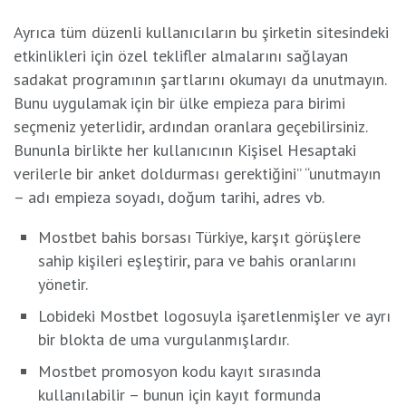
Ayrıca tüm düzenli kullanıcıların bu şirketin sitesindeki
etkinlikleri için özel teklifler almalarını sağlayan
sadakat programının şartlarını okumayı da unutmayın.
Bunu uygulamak için bir ülke empieza para birimi
seçmeniz yeterlidir, ardından oranlara geçebilirsiniz.
Bununla birlikte her kullanıcının Kişisel Hesaptaki
verilerle bir anket doldurması gerektiğini” “unutmayın
– adı empieza soyadı, doğum tarihi, adres vb.
Mostbet bahis borsası Türkiye, karşıt görüşlere
sahip kişileri eşleştirir, para ve bahis oranlarını
yönetir.
Lobideki Mostbet logosuyla işaretlenmişler ve ayrı
bir blokta de uma vurgulanmışlardır.
Mostbet promosyon kodu kayıt sırasında
kullanılabilir – bunun için kayıt formunda