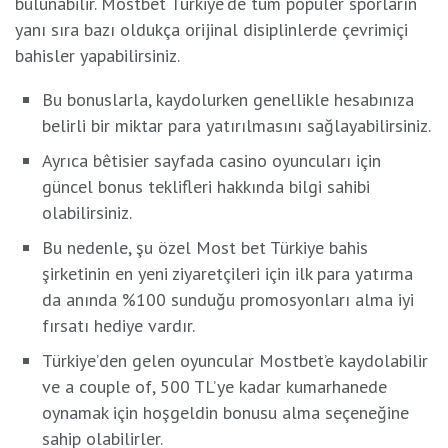
bulunabilir. Mostbet Türkiye‘de tüm popüler sporların
yanı sıra bazı oldukça orijinal disiplinlerde çevrimiçi
bahisler yapabilirsiniz.
Bu bonuslarla, kaydolurken genellikle hesabınıza
belirli bir miktar para yatırılmasını sağlayabilirsiniz.
Ayrıca bêtisier sayfada casino oyuncuları için
güncel bonus teklifleri hakkında bilgi sahibi
olabilirsiniz.
Bu nedenle, şu özel Most bet Türkiye bahis
şirketinin en yeni ziyaretçileri için ilk para yatırma
da anında %100 sunduğu promosyonları alma iyi
fırsatı hediye vardır.
Türkiye’den gelen oyuncular Mostbet’e kaydolabilir
ve a couple of, 500 TL’ye kadar kumarhanede
oynamak için hoşgeldin bonusu alma seçeneğine
sahip olabilirler.