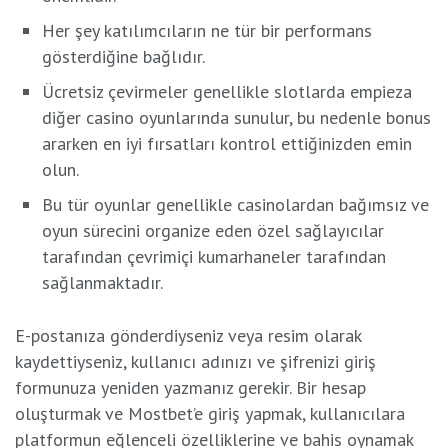
Her şey katılımcıların ne tür bir performans
gösterdiğine bağlıdır.
Ücretsiz çevirmeler genellikle slotlarda empieza
diğer casino oyunlarında sunulur, bu nedenle bonus
ararken en iyi fırsatları kontrol ettiğinizden emin
olun.
Bu tür oyunlar genellikle casinolardan bağımsız ve
oyun sürecini organize eden özel sağlayıcılar
tarafından çevrimiçi kumarhaneler tarafından
sağlanmaktadır.
E-postanıza gönderdiyseniz veya resim olarak
kaydettiyseniz, kullanıcı adınızı ve şifrenizi giriş
formunuza yeniden yazmanız gerekir. Bir hesap
oluşturmak ve Mostbet’e giriş yapmak, kullanıcılara
platformun eğlenceli özelliklerine ve bahis oynamak