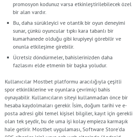
promosyon kodunuz varsa etkinleştirilebilecek özel
bir alan vardır.
Bu, daha sürükleyici ve otantik bir oyun deneyimi
sunar, çünkü oyuncular tıpkı kara tabanlı bir
kumarhanede olduğu gibi krupiyeyi görebilir ve
onunla etkileşime girebilir.
Ücretsiz döndürmeler, bahislerinizden daha
fazlasını elde etmenin bir başka yoludur.
Kullanıcılar Mostbet platformu aracılığıyla çeşitli
spor etkinliklerine ve oyunlara çevrimiçi bahis
oynayabilir. Kullanıcıların siteyi kullanmadan önce bir
hesaba kaydolmaları gerekir. İsim, doğum tarihi ve e-
posta adresi gibi temel kişisel bilgiler, kayıt için gerekli
olan tek şeydir, bu de uma işi kolay empieza karmaşık
hale getirir. Mostbet uygulaması, Software Store’da