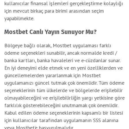
kullanıcılar finansal işlemleri gerçekleştirme kolaylığı
için mevcut birkaç para birimi arasından seçim
yapabilmekte.
Mostbet Canlı Yayın Sunuyor Mu?
Bölgeye bağlı olarak, Mostbet uygulaması farklı
ödeme seçenekleri sunabilir, ancak normalde kredi /
banka kartları, banka havaleleri ve e-cüzdanlar sunar.
En iyi deneyimi elde etmek ve en yeni özelliklerden ve
güncellemelerden yararlanmak için Mostbet
uygulamanızı güncel tutmak çok önemlidir. Tüm ödeme
seçeneklerinin tüm ülkelerde ve bölgelerde erişilebilir
olmayabileceğini ve erişilebilirliğin yargı yetkisine göre
farklılık gösterebileceğini unutmamak çok önemlidir.
Kabul edilen ödeme seçeneklerinin kapsamlı bir listesi
için kullanıcılar tarafından uygulamanın SSS alanına
veya Mostbet’e başvurulmalıdır.