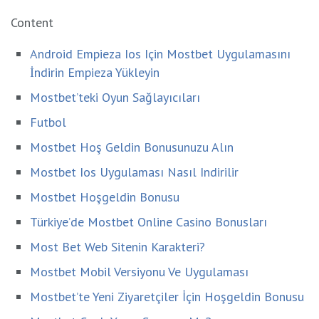
Content
Android Empieza Ios Için Mostbet Uygulamasını
İndirin Empieza Yükleyin
Mostbet’teki Oyun Sağlayıcıları
Futbol
Mostbet Hoş Geldin Bonusunuzu Alın
Mostbet Ios Uygulaması Nasıl Indirilir
Mostbet Hoşgeldin Bonusu
Türkiye’de Mostbet Online Casino Bonusları
Most Bet Web Sitenin Karakteri?
Mostbet Mobil Versiyonu Ve Uygulaması
Mostbet’te Yeni Ziyaretçiler İçin Hoşgeldin Bonusu