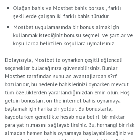
Olağan bahis ve Mostbet bahis borsası, farklı
şekillerde çalışan iki farklı bahis türüdür.
Mostbet uygulamasında bir bonus almak için
kullanmak istediğiniz bonusu seçmeli ve şartlar ve
koşullarda belirtilen koşullara uymalısınız.
Dolayısıyla, Mostbet’te oynarken çeşitli eğlenceli
seçenekler bulacağınıza güvenebilirsiniz. Bunlar
Mostbet tarafından sunulan avantajlardan s?rf
bazılarıdır, bu nedenle bahislerinizi oynarken mevcut
tüm özelliklerden yararlandığınızdan emin olun. Hoş
geldin bonusları, on the internet bahis oynamaya
başlamak için harika bir yoldur. Bu bonuslarla,
kaydolurken genellikle hesabınıza belirli bir miktar
para yatırılmasını sağlayabilirsiniz. Bu, herhangi bir risk
almadan hemen bahis oynamaya başlayabileceğiniz ve