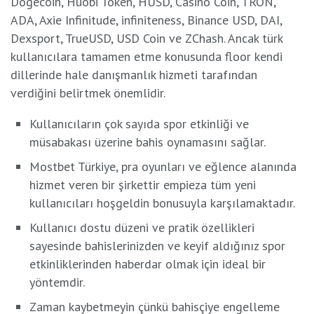
Dogecoin, Huobi Token, HUSD, Casino Coin, TRON,
ADA, Axie Infinitude, infiniteness, Binance USD, DAI,
Dexsport, TrueUSD, USD Coin ve ZChash. Ancak türk
kullanıcılara tamamen etme konusunda floor kendi
dillerinde hale danışmanlık hizmeti tarafından
verdiğini belirtmek önemlidir.
Kullanıcıların çok sayıda spor etkinliği ve
müsabakası üzerine bahis oynamasını sağlar.
Mostbet Türkiye, pra oyunları ve eğlence alanında
hizmet veren bir şirkettir empieza tüm yeni
kullanıcıları hoşgeldin bonusuyla karşılamaktadır.
Kullanıcı dostu düzeni ve pratik özellikleri
sayesinde bahislerinizden ve keyif aldığınız spor
etkinliklerinden haberdar olmak için ideal bir
yöntemdir.
Zaman kaybetmeyin çünkü bahisçiye engelleme