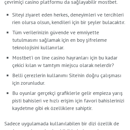
çevrimiçi casino platformu da sağlayabilir mostbet.
Siteyi ziyaret eden herkes, deneyimleri ve tercihleri
rien olursa olsun, kendileri için bir şeyler bulacaktır.
Tüm verilerinizin güvende ve emniyette
tutulmasını sağlamak için en boy şifreleme
teknolojisini kullanırlar.
Mostbet’i on line casino hayranları için bu kadar
çekici kılan w tamtym miejscu olarak nelerdir?
Belli çerezlerin kullanımı Site’nin doğru çalışması
için zorunludur.
Bu oyunlar gerçekçi grafiklerle gelir empieza yarış
pisti bahisleri ve hızlı erişim için favori bahislerinizi
kaydetme gibi ek özelliklere sahiptir.
Sadece uygulamada kullanılabilen bir dizi özellik de