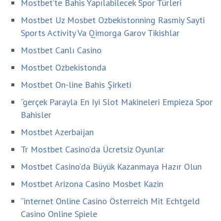
Mostbet’te Bahis Yapılabilecek Spor Türleri
Mostbet Uz Mosbet Ozbekistonning Rasmiy Sayti
Sports Activity Va Qimorga Garov Tikishlar
Mostbet Canlı Casino
Mostbet Ozbekistonda
Mostbet On-line Bahis Şirketi
“gerçek Parayla En Iyi Slot Makineleri Empieza Spor
Bahisler
Mostbet Azerbaijan
Tr Mostbet Casino’da Ücretsiz Oyunlar
Mostbet Casino’da Büyük Kazanmaya Hazır Olun
Mostbet Arizona Casino Mosbet Kazin
“internet Online Casino Österreich Mit Echtgeld
Casino Online Spiele