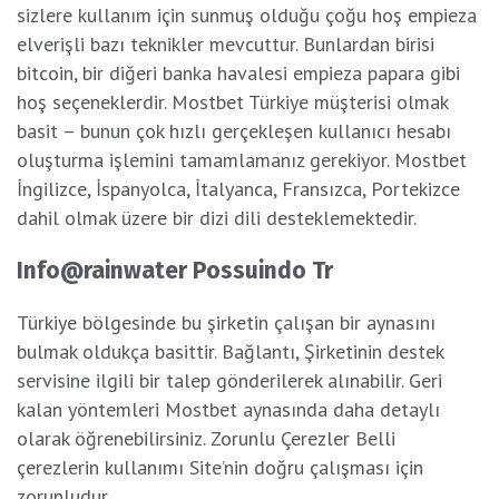
sizlere kullanım için sunmuş olduğu çoğu hoş empieza
elverişli bazı teknikler mevcuttur. Bunlardan birisi
bitcoin, bir diğeri banka havalesi empieza papara gibi
hoş seçeneklerdir. Mostbet Türkiye müşterisi olmak
basit – bunun çok hızlı gerçekleşen kullanıcı hesabı
oluşturma işlemini tamamlamanız gerekiyor. Mostbet
İngilizce, İspanyolca, İtalyanca, Fransızca, Portekizce
dahil olmak üzere bir dizi dili desteklemektedir.
Info@rainwater Possuindo Tr
Türkiye bölgesinde bu şirketin çalışan bir aynasını
bulmak oldukça basittir. Bağlantı, Şirketinin destek
servisine ilgili bir talep gönderilerek alınabilir. Geri
kalan yöntemleri Mostbet aynasında daha detaylı
olarak öğrenebilirsiniz. Zorunlu Çerezler Belli
çerezlerin kullanımı Site’nin doğru çalışması için
zorunludur.