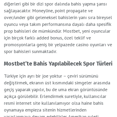
diğerleri gibi bir dizi spor dalında bahis yapma şansı
sağlayacaktır. Moneyline, point propagate ve
over/under gibi geleneksel bahislerin yanı sıra bireysel
oyuncu veya takım performansına dayalı daha spesifik
prop bahisleri de mümkündür. Mostbet, yeni oyuncular
için birçok farklı added bonus, özel teklif ve
promosyonlarla geniş bir yelpazede casino oyunları ve
spor bahisleri sunmaktadır.
Mostbet’te Bahis Yapılabilecek Spor Türleri
Türkiye için ayrı bir joe yoktur – çeviri sürümünü
değiştirmek, ekranın üst kısmındaki simgeler arasında
geçiş yaparak yapılır, bu de uma ekran görüntüsünde
açıkça görülebilir. Erlendirmek suretiyle, kullanıcılar
resmi internet site kullanılamıyor olsa haine bahis
oynamaya empieza sitenin hizmetlerinden
yararlanmaya devam edebilirler. Amerikan ruleti,