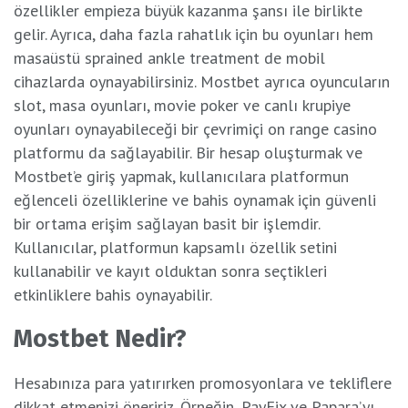
özellikler empieza büyük kazanma şansı ile birlikte
gelir. Ayrıca, daha fazla rahatlık için bu oyunları hem
masaüstü sprained ankle treatment de mobil
cihazlarda oynayabilirsiniz. Mostbet ayrıca oyuncuların
slot, masa oyunları, movie poker ve canlı krupiye
oyunları oynayabileceği bir çevrimiçi on range casino
platformu da sağlayabilir. Bir hesap oluşturmak ve
Mostbet’e giriş yapmak, kullanıcılara platformun
eğlenceli özelliklerine ve bahis oynamak için güvenli
bir ortama erişim sağlayan basit bir işlemdir.
Kullanıcılar, platformun kapsamlı özellik setini
kullanabilir ve kayıt olduktan sonra seçtikleri
etkinliklere bahis oynayabilir.
Mostbet Nedir?
Hesabınıza para yatırırken promosyonlara ve tekliflere
dikkat etmenizi öneririz. Örneğin, PayFix ve Papara’yı