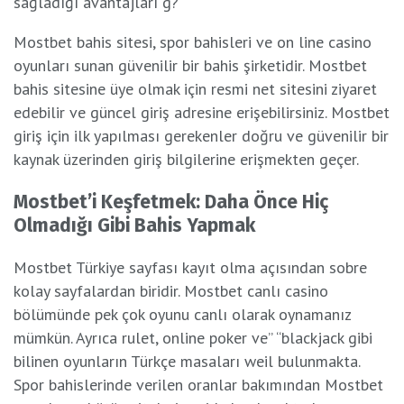
sağladığı avantajları g?
Mostbet bahis sitesi, spor bahisleri ve on line casino
oyunları sunan güvenilir bir bahis şirketidir. Mostbet
bahis sitesine üye olmak için resmi net sitesini ziyaret
edebilir ve güncel giriş adresine erişebilirsiniz. Mostbet
giriş için ilk yapılması gerekenler doğru ve güvenilir bir
kaynak üzerinden giriş bilgilerine erişmekten geçer.
Mostbet’i Keşfetmek: Daha Önce Hiç
Olmadığı Gibi Bahis Yapmak
Mostbet Türkiye sayfası kayıt olma açısından sobre
kolay sayfalardan biridir. Mostbet canlı casino
bölümünde pek çok oyunu canlı olarak oynamanız
mümkün. Ayrıca rulet, online poker ve” “blackjack gibi
bilinen oyunların Türkçe masaları weil bulunmakta.
Spor bahislerinde verilen oranlar bakımından Mostbet