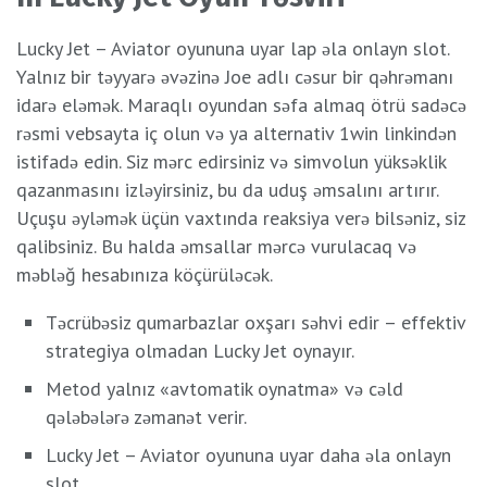
Lucky Jet – Aviator oyununa uyar lap əla onlayn slot.
Yalnız bir təyyarə əvəzinə Joe adlı cəsur bir qəhrəmanı
idarə eləmək. Maraqlı oyundan səfa almaq ötrü sadəcə
rəsmi vebsayta iç olun və ya alternativ 1win linkindən
istifadə edin. Siz mərc edirsiniz və simvolun yüksəklik
qazanmasını izləyirsiniz, bu da uduş əmsalını artırır.
Uçuşu əyləmək üçün vaxtında reaksiya verə bilsəniz, siz
qalibsiniz. Bu halda əmsallar mərcə vurulacaq və
məbləğ hesabınıza köçürüləcək.
Təcrübəsiz qumarbazlar oxşarı səhvi edir – effektiv
strategiya olmadan Lucky Jet oynayır.
Metod yalnız «avtomatik oynatma» və cəld
qələbələrə zəmanət verir.
Lucky Jet – Aviator oyununa uyar daha əla onlayn
slot.