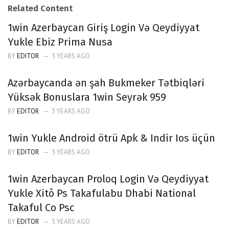
Related Content
1win Azerbaycan Giriş Login Və Qeydiyyat
Yukle Ebiz Prima Nusa
BY
EDITOR
3 YEARS AGO
Azərbaycanda ən şah Bukmeker Tətbiqləri
Yüksək Bonuslara 1win Seyrək 959
BY
EDITOR
3 YEARS AGO
1win Yukle Android ötrü Apk & Indir Ios üçün
BY
EDITOR
3 YEARS AGO
1win Azerbaycan Proloq Login Və Qeydiyyat
Yukle Xitô Ps Takafulabu Dhabi National
Takaful Co Psc
BY
EDITOR
3 YEARS AGO