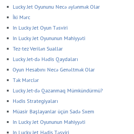
Lucky Jet Oyununu Necə əylənmək Olar
İki Mərc
In Lucky Jet Oyun Təsviri
In Lucky Jet Oyununun Mahiyyəti
Tez-tez Verilən Suallar
Lucky Jet-də Hədis Qaydaları
Oyun Hesabını Necə Genəltmək Olar
Tək Mərclər
Lucky Jet-də Qazanmaq Mümkündürmü?
Hədis Strategiyaları
Müasir Başlayanlar üçün Sadə Sxem
In Lucky Jet Oyununun Mahiyyəti
In Lucky Jet Hədis Təsviri