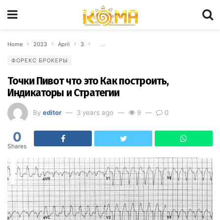
Home
2023
April
3
Точки Пивот что это Как построить, Индикат
ФОРЕКС БРОКЕРЫ
Точки Пивот что это Как построить,
Индикаторы и Стратегии
By
editor
3 years ago
9
0
0
Shares