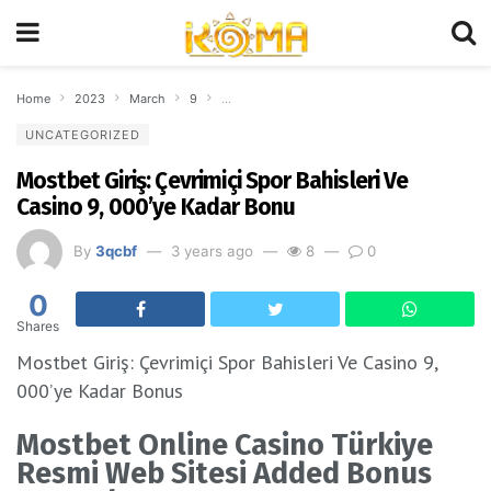
Home
2023
March
9
Mostbet Giriş: Çevrimiçi Spor Bahisleri Ve Cas
UNCATEGORIZED
Mostbet Giriş: Çevrimiçi Spor Bahisleri Ve
Casino 9, 000’ye Kadar Bonu
By
3qcbf
3 years ago
8
0
0
Shares
Mostbet Giriş: Çevrimiçi Spor Bahisleri Ve Casino 9,
000’ye Kadar Bonus
Mostbet Online Casino Türkiye ️
Resmi Web Sitesi Added Bonus