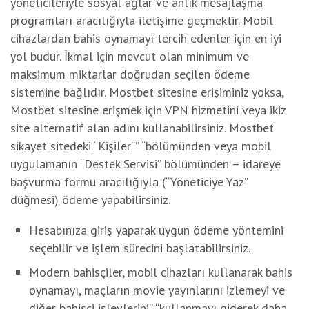
yöneticileriyle sosyal ağlar ve anlık mesajlaşma
programları aracılığıyla iletişime geçmektir. Mobil
cihazlardan bahis oynamayı tercih edenler için en iyi
yol budur. İkmal için mevcut olan minimum ve
maksimum miktarlar doğrudan seçilen ödeme
sistemine bağlıdır. Mostbet sitesine erişiminiz yoksa,
Mostbet sitesine erişmek için VPN hizmetini veya ikiz
site alternatif alan adını kullanabilirsiniz. Mostbet
sikayet sitedeki “Kişiler”” “bölümünden veya mobil
uygulamanın “Destek Servisi” bölümünden – idareye
başvurma formu aracılığıyla (“Yöneticiye Yaz”
düğmesi) ödeme yapabilirsiniz.
Hesabınıza giriş yaparak uygun ödeme yöntemini
seçebilir ve işlem sürecini başlatabilirsiniz.
Modern bahisçiler, mobil cihazları kullanarak bahis
oynamayı, maçların movie yayınlarını izlemeyi ve
diğer bahisçi işlevlerini” “kullanmayı giderek daha