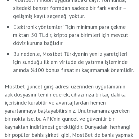
sitedeki benzer formdan sadece bir fark vardır –
gelişmiş kayıt seçeneği yoktur.
Elektronik yöntemler” “için minimum para çekme
miktarı 50 TL’dir, kripto para birimleri için mevcut
döviz kuruna bağlıdır.
Bu nedenle, Mostbet Türkiye’nin yeni ziyaretçileri
için sunduğu ilk em virtude de yatırma işleminde
anında %100 bonus fırsatını kaçırmamak önemlidir.
Mostbet güncel giriş adresi üzerinden uygulamanın
apk dosyasını temin ederek, cihazınıza birkaç dakika
içerisinde kurabilir ve avantajlardan hemen
yararlanmaya başlayabilirsiniz. Unutmamanız gereken
bir nokta ise, bu APK’nin güncel ve güvenilir bir
kaynaktan indirilmesi gerektiğidir. Dünyadaki herhangi
bir popüler bahis şirketi gibi, MostBet de bahis yapmak