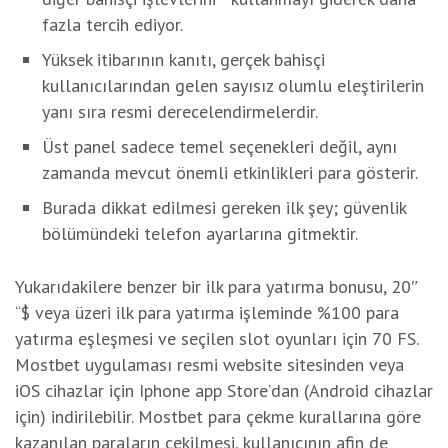
fazla tercih ediyor.
Yüksek itibarının kanıtı, gerçek bahisçi
kullanıcılarından gelen sayısız olumlu eleştirilerin
yanı sıra resmi derecelendirmelerdir.
Üst panel sadece temel seçenekleri değil, aynı
zamanda mevcut önemli etkinlikleri para gösterir.
Burada dikkat edilmesi gereken ilk şey; güvenlik
bölümündeki telefon ayarlarına gitmektir.
Yukarıdakilere benzer bir ilk para yatırma bonusu, 20″
“$ veya üzeri ilk para yatırma işleminde %100 para
yatırma eşleşmesi ve seçilen slot oyunları için 70 FS.
Mostbet uygulaması resmi website sitesinden veya
iOS cihazlar için Iphone app Store’dan (Android cihazlar
için) indirilebilir. Mostbet para çekme kurallarına göre
kazanılan paraların çekilmesi, kullanıcının afin de