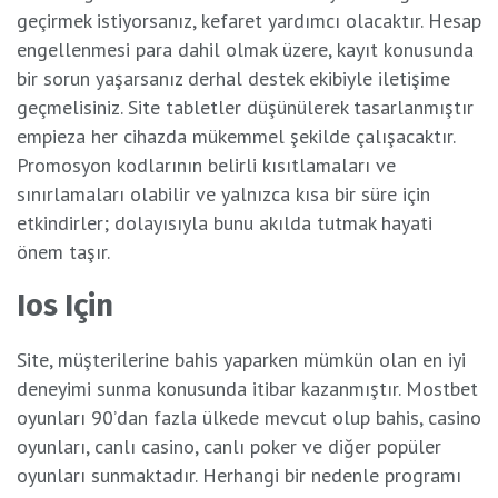
geçirmek istiyorsanız, kefaret yardımcı olacaktır. Hesap
engellenmesi para dahil olmak üzere, kayıt konusunda
bir sorun yaşarsanız derhal destek ekibiyle iletişime
geçmelisiniz. Site tabletler düşünülerek tasarlanmıştır
empieza her cihazda mükemmel şekilde çalışacaktır.
Promosyon kodlarının belirli kısıtlamaları ve
sınırlamaları olabilir ve yalnızca kısa bir süre için
etkindirler; dolayısıyla bunu akılda tutmak hayati
önem taşır.
Ios Için
Site, müşterilerine bahis yaparken mümkün olan en iyi
deneyimi sunma konusunda itibar kazanmıştır. Mostbet
oyunları 90’dan fazla ülkede mevcut olup bahis, casino
oyunları, canlı casino, canlı poker ve diğer popüler
oyunları sunmaktadır. Herhangi bir nedenle programı