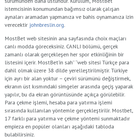
sürümünden daha üstündür. Kurulum, MostBet
istemcisinin konumundan bağımsız olarak çalışan
aynaları aramadan yapmanıza ve bahis oynamanıza izin
verecektir
johnbreslin.org
.
MostBet web sitesinin ana sayfasında choix maçları
canlı modda göreceksiniz. CANLI bölümü, gerçek
zamanlı olarak gerçekleşen her spor etkinliğinin bir
listesini içerir. MostBet’in sah” “web sitesi Türkçe para
dahil olmak üzere 38 dilde yerelleştirilmiştir. Türkiye
için ayrı bir alan yoktur – çeviri sürümünü değiştirmek,
ekranın üst kısmındaki simgeler arasında geçiş yaparak
yapılır, bu da ekran görüntüsünde açıkça görülebilir.
Para çekme işlemi, hesaba para yatırma işlemi
sırasında kullanılan yöntemle gerçekleştirilir. Mostbet,
17 farklı para yatırma ve çekme yöntemi sunmaktadır
empieza en popüler olanları aşağıdaki tabloda
bulabilirsiniz.