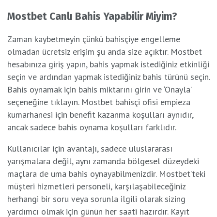
Mostbet Canlı Bahis Yapabilir Miyim?
Zaman kaybetmeyin çünkü bahisçiye engelleme
olmadan ücretsiz erişim şu anda size açıktır. Mostbet
hesabınıza giriş yapın, bahis yapmak istediğiniz etkinliği
seçin ve ardından yapmak istediğiniz bahis türünü seçin.
Bahis oynamak için bahis miktarını girin ve ‘Onayla’
seçeneğine tıklayın. Mostbet bahisçi ofisi empieza
kumarhanesi için benefit kazanma koşulları aynıdır,
ancak sadece bahis oynama koşulları farklıdır.
Kullanıcılar için avantajı, sadece uluslararası
yarışmalara değil, aynı zamanda bölgesel düzeydeki
maçlara de uma bahis oynayabilmenizdir. Mostbet’teki
müşteri hizmetleri personeli, karşılaşabileceğiniz
herhangi bir soru veya sorunla ilgili olarak sizing
yardımcı olmak için günün her saati hazırdır. Kayıt