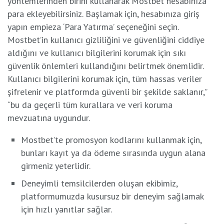
yöntemlerinden birini kullanarak Mostbet hesabınıza
para ekleyebilirsiniz. Başlamak için, hesabınıza giriş
yapın empieza ‘Para Yatırma’ seçeneğini seçin.
Mostbet’in kullanıcı gizliliğini ve güvenliğini ciddiye
aldığını ve kullanıcı bilgilerini korumak için sıkı
güvenlik önlemleri kullandığını belirtmek önemlidir.
Kullanıcı bilgilerini korumak için, tüm hassas veriler
şifrelenir ve platformda güvenli bir şekilde saklanır,”
“bu da geçerli tüm kurallara ve veri koruma
mevzuatına uygundur.
Mostbet’te promosyon kodlarını kullanmak için,
bunları kayıt ya da ödeme sırasında uygun alana
girmeniz yeterlidir.
Deneyimli temsilcilerden oluşan ekibimiz,
platformumuzda kusursuz bir deneyim sağlamak
için hızlı yanıtlar sağlar.