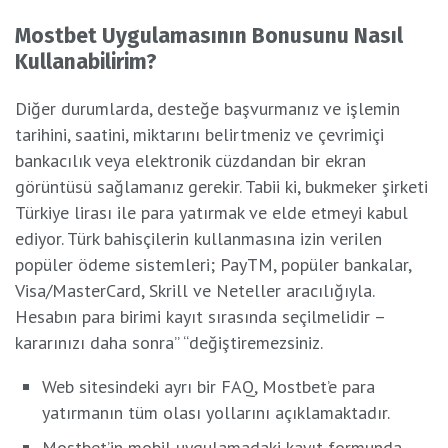
Mostbet Uygulamasının Bonusunu Nasıl
Kullanabilirim?
Diğer durumlarda, desteğe başvurmanız ve işlemin
tarihini, saatini, miktarını belirtmeniz ve çevrimiçi
bankacılık veya elektronik cüzdandan bir ekran
görüntüsü sağlamanız gerekir. Tabii ki, bukmeker şirketi
Türkiye lirası ile para yatırmak ve elde etmeyi kabul
ediyor. Türk bahisçilerin kullanmasına izin verilen
popüler ödeme sistemleri; PayTM, popüler bankalar,
Visa/MasterCard, Skrill ve Neteller aracılığıyla.
Hesabın para birimi kayıt sırasında seçilmelidir –
kararınızı daha sonra” “değiştiremezsiniz.
Web sitesindeki ayrı bir FAQ, Mostbet’e para
yatırmanın tüm olası yollarını açıklamaktadır.
Mostbet’in mobil uygulamadaki kayıt formunda,