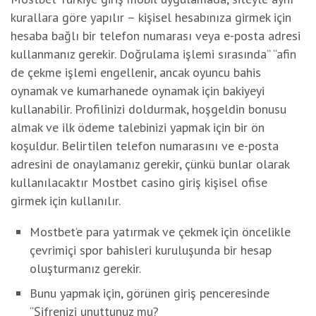
kurallara göre yapılır – kişisel hesabınıza girmek için
hesaba bağlı bir telefon numarası veya e-posta adresi
kullanmanız gerekir. Doğrulama işlemi sırasında” “afin
de çekme işlemi engellenir, ancak oyuncu bahis
oynamak ve kumarhanede oynamak için bakiyeyi
kullanabilir. Profilinizi doldurmak, hoşgeldin bonusu
almak ve ilk ödeme talebinizi yapmak için bir ön
koşuldur. Belirtilen telefon numarasını ve e-posta
adresini de onaylamanız gerekir, çünkü bunlar olarak
kullanılacaktır Mostbet casino giriş kişisel ofise
girmek için kullanılır.
Mostbet’e para yatırmak ve çekmek için öncelikle
çevrimiçi spor bahisleri kuruluşunda bir hesap
oluşturmanız gerekir.
Bunu yapmak için, görünen giriş penceresinde
“Şifrenizi unuttunuz mu?