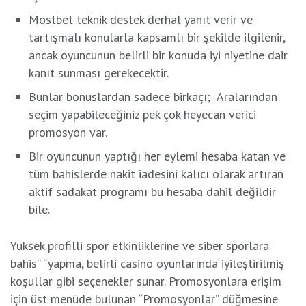
Mostbet teknik destek derhal yanıt verir ve
tartışmalı konularla kapsamlı bir şekilde ilgilenir,
ancak oyuncunun belirli bir konuda iyi niyetine dair
kanıt sunması gerekecektir.
Bunlar bonuslardan sadece birkaçı; Aralarından
seçim yapabileceğiniz pek çok heyecan verici
promosyon var.
Bir oyuncunun yaptığı her eylemi hesaba katan ve
tüm bahislerde nakit iadesini kalıcı olarak artıran
aktif sadakat programı bu hesaba dahil değildir
bile.
Yüksek profilli spor etkinliklerine ve siber sporlara
bahis” “yapma, belirli casino oyunlarında iyileştirilmiş
koşullar gibi seçenekler sunar. Promosyonlara erişim
için üst menüde bulunan “Promosyonlar” düğmesine