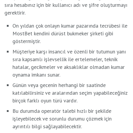
sıra hesabınız için bir kullanıcı adı ve şifre oluşturmayı
gerektirir.
On yıldan çok onlayn kumar pazarında tecrübesi ile
MostBet kendini dürüst bukmeker şirketi gibi
göstermiştir.
Müşteriye karşı insancıl ve özenli bir tutumun yanı
sıra kapsamlı işlevsellik ile ertelemeler, teknik
hatalar, gecikmeler ve aksaklıklar olmadan kumar
oynama imkanı sunar.
Günün veya gecenin herhangi bir saatinde
katılabilirsiniz ve aralarından seçim yapabileceğiniz
birçok farklı oyun türü vardır.
Bu durumda operatör talebi hızlı bir şekilde
işleyebilecek ve sorunlu durumu çözmek için
ayrıntılı bilgi sağlayabilecektir.