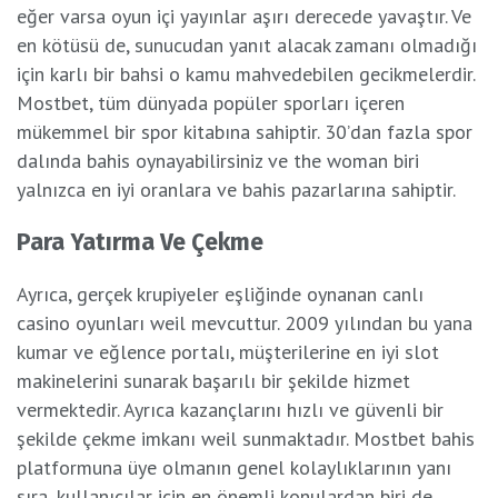
eğer varsa oyun içi yayınlar aşırı derecede yavaştır. Ve
en kötüsü de, sunucudan yanıt alacak zamanı olmadığı
için karlı bir bahsi o kamu mahvedebilen gecikmelerdir.
Mostbet, tüm dünyada popüler sporları içeren
mükemmel bir spor kitabına sahiptir. 30’dan fazla spor
dalında bahis oynayabilirsiniz ve the woman biri
yalnızca en iyi oranlara ve bahis pazarlarına sahiptir.
Para Yatırma Ve Çekme
Ayrıca, gerçek krupiyeler eşliğinde oynanan canlı
casino oyunları weil mevcuttur. 2009 yılından bu yana
kumar ve eğlence portalı, müşterilerine en iyi slot
makinelerini sunarak başarılı bir şekilde hizmet
vermektedir. Ayrıca kazançlarını hızlı ve güvenli bir
şekilde çekme imkanı weil sunmaktadır. Mostbet bahis
platformuna üye olmanın genel kolaylıklarının yanı
sıra, kullanıcılar için en önemli konulardan biri de