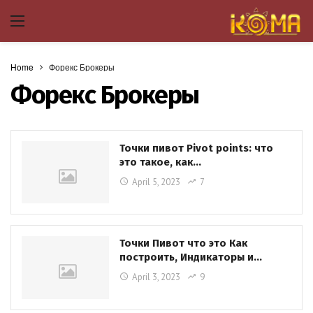
Home
Форекс Брокеры
Форекс Брокеры
Точки пивот Pivot points: что
это такое, как…
April 5, 2023
7
Точки Пивот что это Как
построить, Индикаторы и…
April 3, 2023
9