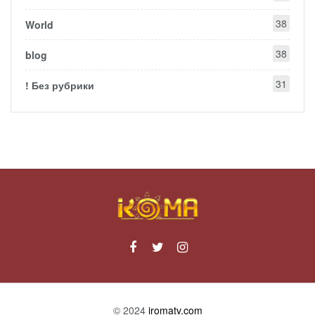
38
World
38
blog
31
! Без рубрики
© 2024
iromatv.com