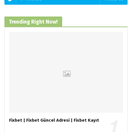
Trending Right Now!
Fixbet | Fixbet Güncel Adresi | Fixbet Kayıt