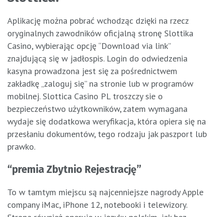
Aplikację można pobrać wchodząc dzięki na rzecz
oryginalnych zawodników oficjalną stronę Slottika
Casino, wybierając opcję “Download via link”
znajdującą się w jadłospis. Login do odwiedzenia
kasyna prowadzona jest się za pośrednictwem
zakładkę „zaloguj się” na stronie lub w programów
mobilnej. Slottica Casino PL troszczy sie o
bezpieczeństwo użytkowników, zatem wymagana
wydaje się dodatkowa weryfikacja, która opiera się na
przesłaniu dokumentów, tego rodzaju jak paszport lub
prawko.
“premia Zbytnio Rejestrację”
To w tamtym miejscu są najcenniejsze nagrody Apple
company iMac, iPhone 12, notebooki i telewizory.