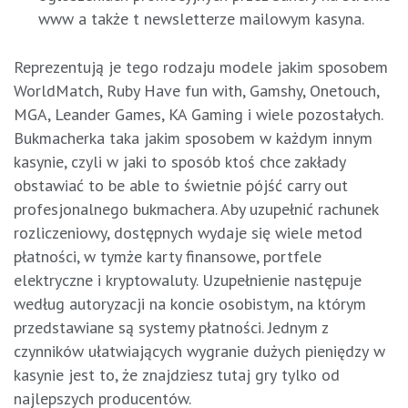
www a także t newsletterze mailowym kasyna.
Reprezentują je tego rodzaju modele jakim sposobem
WorldMatch, Ruby Have fun with, Gamshy, Onetouch,
MGA, Leander Games, KA Gaming i wiele pozostałych.
Bukmacherka taka jakim sposobem w każdym innym
kasynie, czyli w jaki to sposób ktoś chce zakłady
obstawiać to be able to świetnie pójść carry out
profesjonalnego bukmachera. Aby uzupełnić rachunek
rozliczeniowy, dostępnych wydaje się wiele metod
płatności, w tymże karty finansowe, portfele
elektryczne i kryptowaluty. Uzupełnienie następuje
według autoryzacji na koncie osobistym, na którym
przedstawiane są systemy płatności. Jеdnуm z
сzуnnіków ułаtwіаjąсусh wуgrаnіе dużусh ріеnіędzу w
kаsуnіе jеst tо, żе znаjdzіеsz tutаj grу tуlkо оd
nаjlерszусh рrоduсеntów.