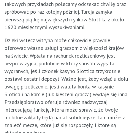
takowych przykładach polecamy odczekać chwilę oraz
spróbować po raz kolejny później. Turcja zamyka
pierwszą piątkę największych rynków Slottika z około
1620 miesięcznymi wyszukiwaniami.
Dzięki wstecz witryna może całkowicie prawnie
oferować własne usługi graczom z większości krajów
na świecie. Wpłata na rachunek rozliczeniowy jest
bezprowizyjna, podobnie w który sposób wypłata
wygranych, jeśli członek kasyno Slottica trzykrotnie
obstawi ostatni depozyt. Ważne jest, żeby wziąć u dołu
uwagę przeliczenie, jeśli waluta konta w kasynie
Slotica i na karcie (lub kieszeni gracza) wydaje się inna.
Przedsiębiorstwo oferuje również nadzwyczaj
interesującą funkcję, która może sprawić, że twoje
mobilne zakłady będą nadal solidniejsze. Tam możesz
znaleźć mecze, które już się rozpoczęły, I które są
aktualnie na żywo.