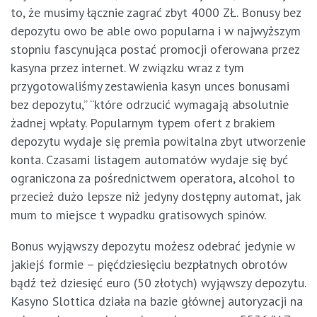
to, że musimy łącznie zagrać zbyt 4000 ZŁ. Bonusy bez
depozytu owo be able owo popularna i w najwyższym
stopniu fascynująca postać promocji oferowana przez
kasyna przez internet. W związku wraz z tym
przygotowaliśmy zestawienia kasyn unces bonusami
bez depozytu,” “które odrzucić wymagają absolutnie
żadnej wpłaty. Popularnym typem ofert z brakiem
depozytu wydaje się premia powitalna zbyt utworzenie
konta. Czasami listagem automatów wydaje się być
ograniczona za pośrednictwem operatora, alcohol to
przecież dużo lepsze niż jedyny dostępny automat, jak
mum to miejsce t wypadku gratisowych spinów.
Bonus wyjąwszy depozytu możesz odebrać jedynie w
jakiejś formie – pięćdziesięciu bezpłatnych obrotów
bądź też dziesięć euro (50 złotych) wyjąwszy depozytu.
Kasyno Slottica działa na bazie głównej autoryzacji na