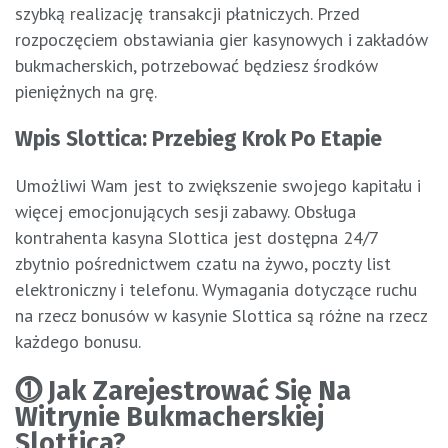
szybką realizację transakcji płatniczych. Przed
rozpoczęciem obstawiania gier kasynowych i zakładów
bukmacherskich, potrzebować będziesz środków
pieniężnych na grę.
Wpis Slottica: Przebieg Krok Po Etapie
Umożliwi Wam jest to zwiększenie swojego kapitału i
więcej emocjonujących sesji zabawy. Obsługa
kontrahenta kasyna Slottica jest dostępna 24/7
zbytnio pośrednictwem czatu na żywo, poczty list
elektroniczny i telefonu. Wymagania dotyczące ruchu
na rzecz bonusów w kasynie Slottica są różne na rzecz
każdego bonusu.
⓵ Jak Zarejestrować Się Na
Witrynie Bukmacherskiej
Slottica?