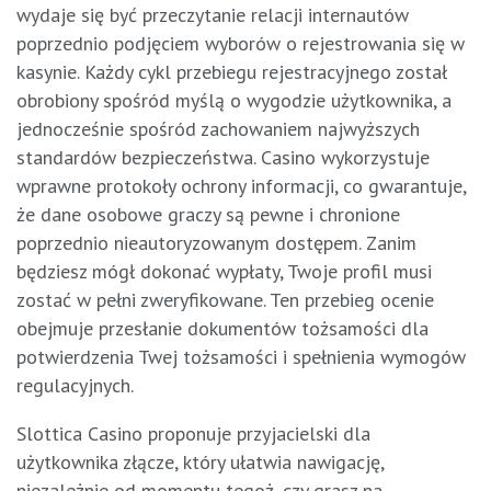
wydaje się być przeczytanie relacji internautów
poprzednio podjęciem wyborów o rejestrowania się w
kasynie. Każdy cykl przebiegu rejestracyjnego został
obrobiony spośród myślą o wygodzie użytkownika, a
jednocześnie spośród zachowaniem najwyższych
standardów bezpieczeństwa. Casino wykorzystuje
wprawne protokoły ochrony informacji, co gwarantuje,
że dane osobowe graczy są pewne i chronione
poprzednio nieautoryzowanym dostępem. Zanim
będziesz mógł dokonać wypłaty, Twoje profil musi
zostać w pełni zweryfikowane. Ten przebieg ocenie
obejmuje przesłanie dokumentów tożsamości dla
potwierdzenia Twej tożsamości i spełnienia wymogów
regulacyjnych.
Slottica Casino proponuje przyjacielski dla
użytkownika złącze, który ułatwia nawigację,
niezależnie od momentu tegoż, czy grasz na