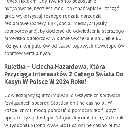
Texas Hold’em. Gdy Twe konto pozostanie
aktywowane, będziesz mógł dokonać wpłaty i zacząć
grać. Wykorzystaj różnego rodzaju narzędzia
reklamowe (banery, linki, social media, artykuły
sponsorowane), by docierać do odwiedzenia szerszego
mrowiska odbiorców. W sumie wyczekuje na Ciebie 60
różnych komputerów od czasu topowych deweloperów
sportów wirtualnych.
Ruletka – Uciecha Hazardowa, Która
Przyciąga Internautów Z Całego Świata Do
Kasyn W Polsce W 2024 Roku!
Odwiedzający są informowani o wszystkich sprawach”
“związanych spośród Slottica on line casino pl. W
każdej chwili mogą poprosić o pomocną dłoń, gdyż
operatorzy są dostępni 24 godziny mhh dobę, 7 dzionki
w tygodniu. Strona www Slottica online casino pl ma