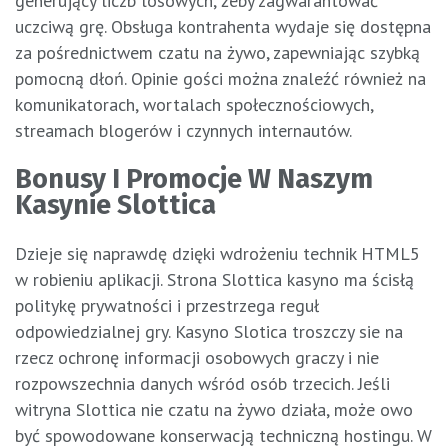
generujący liczb losowych, żeby zagwarantować
uczciwą grę. Obsługa kontrahenta wydaje się dostępna
za pośrednictwem czatu na żywo, zapewniając szybką
pomocną dłoń. Opinie gości można znaleźć również na
komunikatorach, wortalach społecznościowych,
streamach blogerów i czynnych internautów.
Bonusy I Promocje W Naszym
Kasynie Slottica
Dzieje się naprawdę dzięki wdrożeniu technik HTML5
w robieniu aplikacji. Strona Slottica kasyno ma ścisłą
politykę prywatności i przestrzega reguł
odpowiedzialnej gry. Kasyno Slotica troszczy sie na
rzecz ochronę informacji osobowych graczy i nie
rozpowszechnia danych wśród osób trzecich. Jeśli
witryna Slottica nie czatu na żywo działa, może owo
być spowodowane konserwacją techniczną hostingu. W