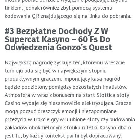
linkiem, jednak również zbyt pomocą systemu
kodowania QR znajdującego się na linku do pobrania.
#3 Bezpłatne Dochody Z W
Supercat Kasyno – 60 Fs Do
Odwiedzenia Gonzo’s Quest
Największą nagrodę zyskuje ten, któremu wreszcie
turnieju uda się być w największym stopniu
produktywnym graczem. Imponujący kasa nagród
będzie podzielony pomiędzy pozostałych finalistów.
Atmosfera w wraz z bonusem na start Slottica sloty
Casino wydaje się niesamowicie elektryzująca. Gracze
mogą poczuć dreszczyk emocji i niezapomniane
przeżycia w trakcie gry w ulubione sloty czy budowania
zakładów obok zielonym stoliku ruletki. Kasyno dba o
jest to, by każdy kontekst partii był dopracowany,