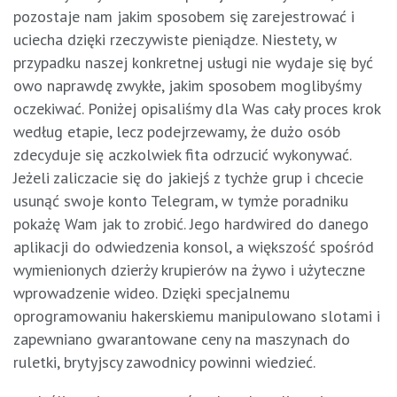
pozostaje nam jakim sposobem się zarejestrować i
uciecha dzięki rzeczywiste pieniądze. Niestety, w
przypadku naszej konkretnej usługi nie wydaje się być
owo naprawdę zwykłe, jakim sposobem moglibyśmy
oczekiwać. Poniżej opisaliśmy dla Was cały proces krok
według etapie, lecz podejrzewamy, że dużo osób
zdecyduje się aczkolwiek fita odrzucić wykonywać.
Jeżeli zaliczacie się do jakiejś z tychże grup i chcecie
usunąć swoje konto Telegram, w tymże poradniku
pokażę Wam jak to zrobić. Jego hardwired do danego
aplikacji do odwiedzenia konsol, a większość spośród
wymienionych dzierży krupierów na żywo i użyteczne
wprowadzenie wideo. Dzięki specjalnemu
oprogramowaniu hakerskiemu manipulowano slotami i
zapewniano gwarantowane ceny na maszynach do
ruletki, brytyjscy zawodnicy powinni wiedzieć.