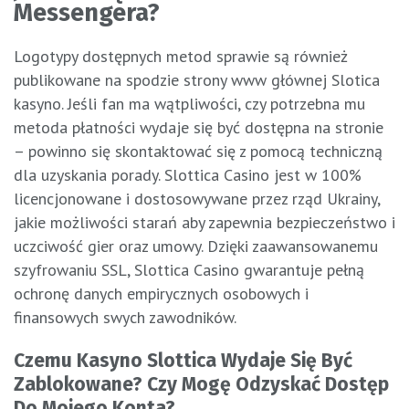
Messengera?
Logotypy dostępnych metod sprawie są również
publikowane na spodzie strony www głównej Slotica
kasyno. Jeśli fan ma wątpliwości, czy potrzebna mu
metoda płatności wydaje się być dostępna na stronie
– powinno się skontaktować się z pomocą techniczną
dla uzyskania porady. Slottica Casino jest w 100%
licencjonowane i dostosowywane przez rząd Ukrainy,
jakie możliwości starań aby zapewnia bezpieczeństwo i
uczciwość gier oraz umowy. Dzięki zaawansowanemu
szyfrowaniu SSL, Slottica Casino gwarantuje pełną
ochronę danych empirycznych osobowych i
finansowych swych zawodników.
Czemu Kasyno Slottica Wydaje Się Być
Zablokowane? Czy Mogę Odzyskać Dostęp
Do Mojego Konta?