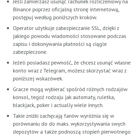
Jeśli zamierzasz usunąć rachunek rozliczeniowy na
Binance poprzez oficjalną stronę internetową,
postępuj według poniższych kroków.
Operator użytkuje zabezpieczanie SSL, dzięki z
jakiego powodu wiadomości stosowane podczas
zapisu i dokonywania płatności są ciągle
zabezpieczone.
Jeżeli posiadasz pewność, że chcesz usunąć własne
konto wraz z Telegram, możesz skorzystać wraz z
poniższej wskazówek.
Gracze mogą wybierać spośród różnych rodzajów
konsol, tegoż rodzaju jak automaty, ruletka,
blackjack, poker i actually wiele innych.
Takie zniżki zachęcają fanów wyróżnia się w
porównaniu do do maks. wykorzystywania swych
depozytów a także podnoszą stopień pierwotnego