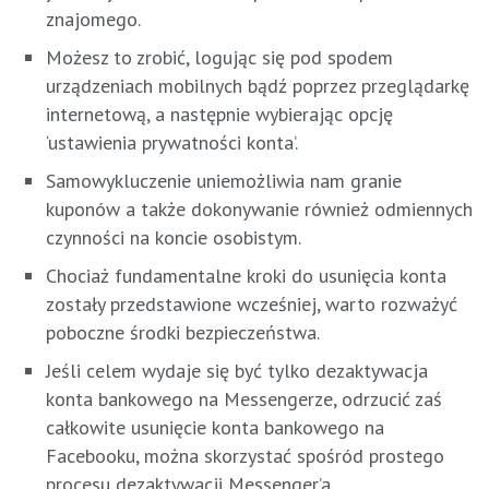
znajomego.
Możesz to zrobić, logując się pod spodem
urządzeniach mobilnych bądź poprzez przeglądarkę
internetową, a następnie wybierając opcję
‘ustawienia prywatności konta’.
Samowykluczenie uniemożliwia nam granie
kuponów a także dokonywanie również odmiennych
czynności na koncie osobistym.
Chociaż fundamentalne kroki do usunięcia konta
zostały przedstawione wcześniej, warto rozważyć
poboczne środki bezpieczeństwa.
Jeśli celem wydaje się być tylko dezaktywacja
konta bankowego na Messengerze, odrzucić zaś
całkowite usunięcie konta bankowego na
Facebooku, można skorzystać spośród prostego
procesu dezaktywacji Messenger’a.