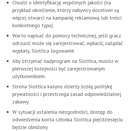
Chodzi o identyfikację wspólnych jakości (na
przykład określenie, którzy nabywcy docelowi są
więcej otwarci na kampanię reklamową lub treści
konkretnego typu).
Warto napisać do pomocy technicznej, jeśli gracz
odrzucić może się zarejestrować, wpłacić, zażądać
wypłaty, Slottica logowanie.
Aby otrzymać nadprogram na Slottica, musisz w
pierwszej kolejności być zarejestrowanym
użytkownikiem.
Strona Slottica kasyno dzierży ścisłą politykę
prywatności i przestrzega zasad odpowiedzialnej
zabawy.
W sytuacji ustalenia niezgodności, dostęp do
odwiedzenia konta członka Slottica pięćdziesięciu
będzie obniżony.