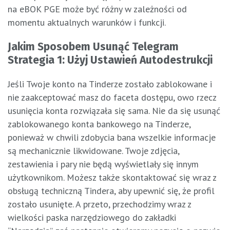
na eBOK PGE może być różny w zależności od
momentu aktualnych warunków i funkcji.
Jakim Sposobem Usunąć Telegram
Strategia 1: Użyj Ustawień Autodestrukcji
Jeśli Twoje konto na Tinderze zostało zablokowane i
nie zaakceptować masz do faceta dostępu, owo rzecz
usunięcia konta rozwiązała się sama. Nie da się usunąć
zablokowanego konta bankowego na Tinderze,
ponieważ w chwili zdobycia bana wszelkie informacje
są mechanicznie likwidowane. Twoje zdjęcia,
zestawienia i pary nie będą wyświetlały się innym
użytkownikom. Możesz także skontaktować się wraz z
obsługą techniczną Tindera, aby upewnić się, że profil
zostało usunięte. A przeto, przechodzimy wraz z
wielkości paska narzędziowego do zakładki