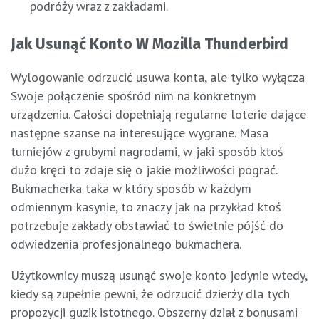
podróży wraz z zakładami.
Jak Usunąć Konto W Mozilla Thunderbird
Wylogowanie odrzucić usuwa konta, ale tylko wyłącza
Swoje połączenie spośród nim na konkretnym
urządzeniu. Całości dopełniają regularne loterie dające
następne szanse na interesujące wygrane. Masa
turniejów z grubymi nagrodami, w jaki sposób ktoś
dużo kręci to zdaje się o jakie możliwości pograć.
Bukmacherka taka w który sposób w każdym
odmiennym kasynie, to znaczy jak na przykład ktoś
potrzebuje zakłady obstawiać to świetnie pójść do
odwiedzenia profesjonalnego bukmachera.
Użytkownicy muszą usunąć swoje konto jedynie wtedy,
kiedy są zupełnie pewni, że odrzucić dzierży dla tych
propozycji guzik istotnego. Obszerny dział z bonusami