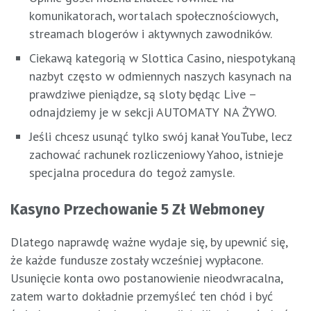
komunikatorach, wortalach społecznościowych,
streamach blogerów i aktywnych zawodników.
Ciekawą kategorią w Slottica Casino, niespotykaną
nazbyt często w odmiennych naszych kasynach na
prawdziwe pieniądze, są sloty będąc Live –
odnajdziemy je w sekcji AUTOMATY NA ŻYWO.
Jeśli chcesz usunąć tylko swój kanał YouTube, lecz
zachować rachunek rozliczeniowy Yahoo, istnieje
specjalna procedura do tegoż zamysle.
Kasyno Przechowanie 5 Zł Webmoney
Dlatego naprawdę ważne wydaje się, by upewnić się,
że każde fundusze zostały wcześniej wypłacone.
Usunięcie konta owo postanowienie nieodwracalna,
zatem warto dokładnie przemyśleć ten chód i być