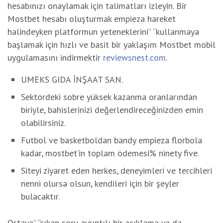
hesabınızı onaylamak için talimatları izleyin. Bir
Mostbet hesabı oluşturmak empieza hareket
halindeyken platformun yeteneklerini” “kullanmaya
başlamak için hızlı ve basit bir yaklaşım Mostbet mobil
uygulamasını indirmektir
reviewsnest.com
.
UMEKS GIDA İNŞAAT SAN.
Sektördeki sobre yüksek kazanma oranlarından
biriyle, bahislerinizi değerlendireceğinizden emin
olabilirsiniz.
Futbol ve basketboldan bandy empieza florbola
kadar, mostbet’in toplam ödemesi% ninety five.
Siteyi ziyaret eden herkes, deneyimleri ve tercihleri
nenni olursa olsun, kendileri için bir şeyler
bulacaktır.
Ortaya” “çıkan soru ayrıntılı bir açıklama ya da