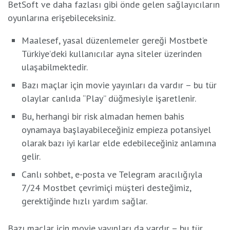
BetSoft ve daha fazlası gibi önde gelen sağlayıcıların
oyunlarına erişebileceksiniz.
Maalesef, yasal düzenlemeler gereği Mostbet’e
Türkiye’deki kullanıcılar ayna siteler üzerinden
ulaşabilmektedir.
Bazı maçlar için movie yayınları da vardır – bu tür
olaylar canlıda “Play” düğmesiyle işaretlenir.
Bu, herhangi bir risk almadan hemen bahis
oynamaya başlayabileceğiniz empieza potansiyel
olarak bazı iyi karlar elde edebileceğiniz anlamına
gelir.
Canlı sohbet, e-posta ve Telegram aracılığıyla
7/24 Mostbet çevrimiçi müşteri desteğimiz,
gerektiğinde hızlı yardım sağlar.
Bazı maçlar için movie yayınları da vardır – bu tür