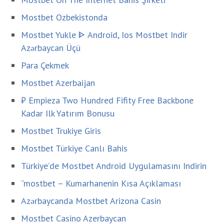
Mostbet Ozbekistonda
Mostbet Yukle ᐈ Android, Ios Mostbet Indir
Azərbaycan Üçü
Para Çekmek
Mostbet Azerbaijan
₺ Empieza Two Hundred Fifity Free Backbone
Kadar Ilk Yatırım Bonusu
Mostbet Trukiye Giris
Mostbet Türkiye Canlı Bahis
Türkiye’de Mostbet Android Uygulamasını Indirin
“mostbet – Kumarhanenin Kısa Açıklaması
Azərbaycanda Mostbet Arizona Casin
Mostbet Casino Azerbaycan