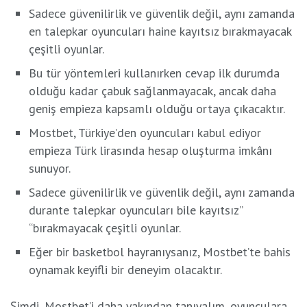
Sadece güvenilirlik ve güvenlik değil, aynı zamanda
en talepkar oyuncuları haine kayıtsız bırakmayacak
çeşitli oyunlar.
Bu tür yöntemleri kullanırken cevap ilk durumda
olduğu kadar çabuk sağlanmayacak, ancak daha
geniş empieza kapsamlı olduğu ortaya çıkacaktır.
Mostbet, Türkiye’den oyuncuları kabul ediyor
empieza Türk lirasında hesap oluşturma imkânı
sunuyor.
Sadece güvenilirlik ve güvenlik değil, aynı zamanda
durante talepkar oyuncuları bile kayıtsız”
“bırakmayacak çeşitli oyunlar.
Eğer bir basketbol hayranıysanız, Mostbet’te bahis
oynamak keyifli bir deneyim olacaktır.
Şimdi, Mostbet’i daha yakından tanıyalım, oyunculara