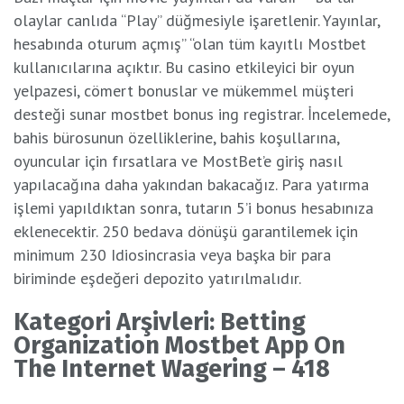
olaylar canlıda “Play” düğmesiyle işaretlenir. Yayınlar,
hesabında oturum açmış” “olan tüm kayıtlı Mostbet
kullanıcılarına açıktır. Bu casino etkileyici bir oyun
yelpazesi, cömert bonuslar ve mükemmel müşteri
desteği sunar mostbet bonus ing registrar. İncelemede,
bahis bürosunun özelliklerine, bahis koşullarına,
oyuncular için fırsatlara ve MostBet’e giriş nasıl
yapılacağına daha yakından bakacağız. Para yatırma
işlemi yapıldıktan sonra, tutarın 5’i bonus hesabınıza
eklenecektir. 250 bedava dönüşü garantilemek için
minimum 230 Idiosincrasia veya başka bir para
biriminde eşdeğeri depozito yatırılmalıdır.
Kategori Arşivleri: Betting
Organization Mostbet App On
The Internet Wagering – 418