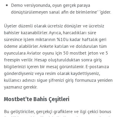
Demo versiyonunda, oyun gerçek paraya
dönüştürülemeyen sanal afin de birimlerine” “gider.
Üyeler düzenli olarak ücretsiz dönüşler ve ücretsiz
bahisler kazanabilirler. Ayrıca, harcadıkları süre
süresince işlem miktarının %10’u kadar haftalık geri
ödeme alabilirler. Ankete katılan ve doldurulan tüm
oyunculara Aviator oyunu için 50 mostbet jeton ve 5
freespin verilir. Hesap oluşturulduktan sonra giriş
bilgilerinizi içeren bir mesaj görüntülenir. E-postanıza
gönderdiyseniz veya resim olarak kaydettiyseniz,
kullanıcı adınızı sigue şifrenizi giriş formunuza yeniden
yazmanız gerekir.
Mostbet’te Bahis Çeşitleri
Bu geliştiriciler, gerçekçi grafiklere ve ilgi çekici bonus