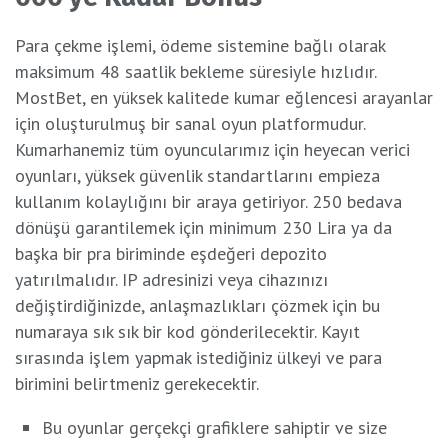
Para çekme işlemi, ödeme sistemine bağlı olarak
maksimum 48 saatlik bekleme süresiyle hızlıdır.
MostBet, en yüksek kalitede kumar eğlencesi arayanlar
için oluşturulmuş bir sanal oyun platformudur.
Kumarhanemiz tüm oyuncularımız için heyecan verici
oyunları, yüksek güvenlik standartlarını empieza
kullanım kolaylığını bir araya getiriyor. 250 bedava
dönüşü garantilemek için minimum 230 Lira ya da
başka bir pra biriminde eşdeğeri depozito
yatırılmalıdır. IP adresinizi veya cihazınızı
değiştirdiğinizde, anlaşmazlıkları çözmek için bu
numaraya sık sık bir kod gönderilecektir. Kayıt
sırasında işlem yapmak istediğiniz ülkeyi ve para
birimini belirtmeniz gerekecektir.
Bu oyunlar gerçekçi grafiklere sahiptir ve size