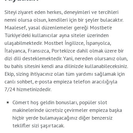
Siteyi ziyaret eden herkes, deneyimleri ve tercihleri
nenni olursa olsun, kendileri için bir şeyler bulacaktır.
Maalesef, yasal düzenlemeler gereği Mostbet’e
Türkiye’deki kullanıcılar ayna siteler üzerinden
ulaşabilmektedir. Mostbet İngilizce, İspanyolca,
İtalyanca, Fransızca, Portekizce dahil olmak üzere bir
dizi dili desteklemektedir. Yani, nereden olursanız olun,
bu bahis sitesini kendi ana dilinizde kullanabileceksiniz.
Ekip, sizing ihtiyacınız olan tüm yardımı sağlamak için
canlı sohbet, e-posta empieza telefon aracılığıyla
7/24 hizmetinizdedir.
Cömert hoş geldin bonusları, popüler slot
makinelerinde ücretsiz çevirmeler empieza başka
hiçbir yerde bulamayacağınız diğer benzersiz
teklifler sizi şaşırtacak.