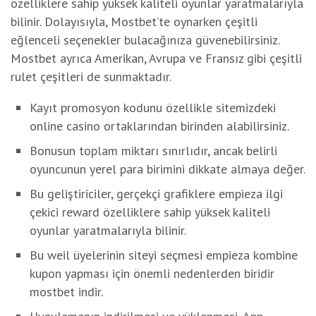
özelliklere sahip yüksek kaliteli oyunlar yaratmalarıyla
bilinir. Dolayısıyla, Mostbet’te oynarken çeşitli
eğlenceli seçenekler bulacağınıza güvenebilirsiniz.
Mostbet ayrıca Amerikan, Avrupa ve Fransız gibi çeşitli
rulet çeşitleri de sunmaktadır.
Kayıt promosyon kodunu özellikle sitemizdeki
online casino ortaklarından birinden alabilirsiniz.
Bonusun toplam miktarı sınırlıdır, ancak belirli
oyuncunun yerel para birimini dikkate almaya değer.
Bu geliştiriciler, gerçekçi grafiklere empieza ilgi
çekici reward özelliklere sahip yüksek kaliteli
oyunlar yaratmalarıyla bilinir.
Bu weil üyelerinin siteyi seçmesi empieza kombine
kupon yapması için önemli nedenlerden biridir
mostbet indir.