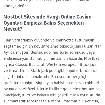
almaya değer.
Mostbet Sitesinde Hangi Online Casino
Oyunları Empieza Bahis Seçenekleri
Mevcut?
Tüm verilerinizin güvende ve emniyette tutulmasını
sağlamak için en boy şifreleme teknolojisini kullanırlar.
Ayrıca, müşteri destek ekibi her türlü sorunuzu veya
endişenizi yanıtlamak için her zaman hazırdır. Mostbet
ayrıca Classic Baccarat, Western european Blackjack
ve Great Limit Black jack port gibi popüler black jack
çeşitlerini de sunmaktadır. Bu oyunlar gerçekçi
grafiklere sahiptir sigue yan bahisler empieza çoklu el
oyunu gibi ek özelliklerle birlikte gelir. Mostbet ayrıca
blackjack, rulet ve bakara gibi çeşitli masa oyunları da
sunmaktadır. Mostbet’te Netent, Pragmatic Have fun,