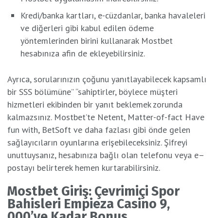
Kredi/banka kartları, e-cüzdanlar, banka havaleleri
ve diğerleri gibi kabul edilen ödeme
yöntemlerinden birini kullanarak Mostbet
hesabınıza afin de ekleyebilirsiniz.
Ayrıca, sorularınızın çoğunu yanıtlayabilecek kapsamlı
bir SSS bölümüne” “sahiptirler, böylece müşteri
hizmetleri ekibinden bir yanıt beklemek zorunda
kalmazsınız. Mostbet’te Netent, Matter-of-fact Have
fun with, BetSoft ve daha fazlası gibi önde gelen
sağlayıcıların oyunlarına erişebileceksiniz. Şifreyi
unuttuysanız, hesabınıza bağlı olan telefonu veya e–
postayı belirterek hemen kurtarabilirsiniz.
Mostbet Giriş: Çevrimiçi Spor
Bahisleri Empieza Casino 9,
000’ye Kadar Bonus