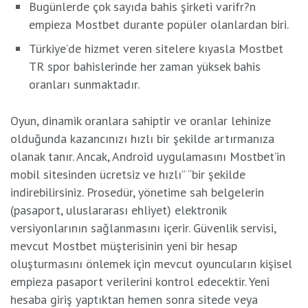
Bugünlerde çok sayıda bahis şirketi varifr?n
empieza Mostbet durante popüler olanlardan biri.
Türkiye’de hizmet veren sitelere kıyasla Mostbet
TR spor bahislerinde her zaman yüksek bahis
oranları sunmaktadır.
Oyun, dinamik oranlara sahiptir ve oranlar lehinize
olduğunda kazancınızı hızlı bir şekilde artırmanıza
olanak tanır. Ancak, Android uygulamasını Mostbet’in
mobil sitesinden ücretsiz ve hızlı” “bir şekilde
indirebilirsiniz. Prosedür, yönetime sah belgelerin
(pasaport, uluslararası ehliyet) elektronik
versiyonlarının sağlanmasını içerir. Güvenlik servisi,
mevcut Mostbet müşterisinin yeni bir hesap
oluşturmasını önlemek için mevcut oyuncuların kişisel
empieza pasaport verilerini kontrol edecektir. Yeni
hesaba giriş yaptıktan hemen sonra sitede veya