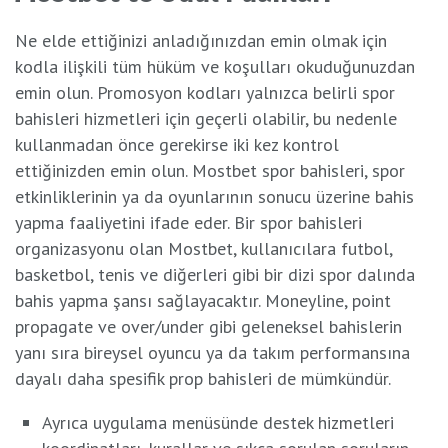
Ne elde ettiğinizi anladığınızdan emin olmak için
kodla ilişkili tüm hüküm ve koşulları okuduğunuzdan
emin olun. Promosyon kodları yalnızca belirli spor
bahisleri hizmetleri için geçerli olabilir, bu nedenle
kullanmadan önce gerekirse iki kez kontrol
ettiğinizden emin olun. Mostbet spor bahisleri, spor
etkinliklerinin ya da oyunlarının sonucu üzerine bahis
yapma faaliyetini ifade eder. Bir spor bahisleri
organizasyonu olan Mostbet, kullanıcılara futbol,
basketbol, tenis ve diğerleri gibi bir dizi spor dalında
bahis yapma şansı sağlayacaktır. Moneyline, point
propagate ve over/under gibi geleneksel bahislerin
yanı sıra bireysel oyuncu ya da takım performansına
dayalı daha spesifik prop bahisleri de mümkündür.
Ayrıca uygulama menüsünde destek hizmetleri