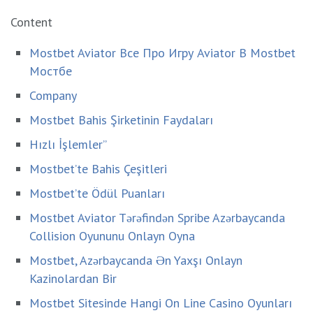
Content
Mostbet Aviator Все Про Игру Aviator В Mostbet
Мостбе
Company
Mostbet Bahis Şirketinin Faydaları
Hızlı İşlemler”
Mostbet’te Bahis Çeşitleri
Mostbet’te Ödül Puanları
Mostbet Aviator Tərəfindən Spribe Azərbaycanda
Collision Oyununu Onlayn Oyna
Mostbet, Azərbaycanda Ən Yaxşı Onlayn
Kazinolardan Bir
Mostbet Sitesinde Hangi On Line Casino Oyunları