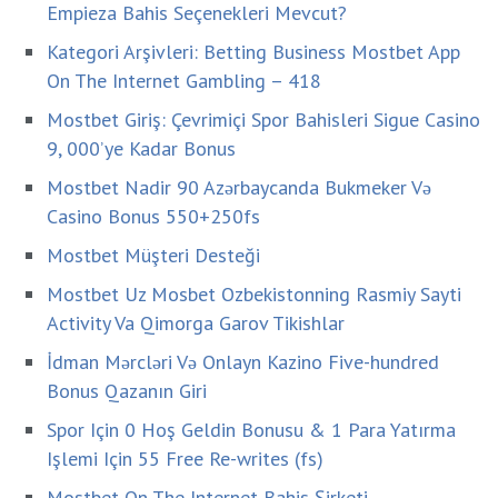
Empieza Bahis Seçenekleri Mevcut?
Kategori Arşivleri: Betting Business Mostbet App
On The Internet Gambling – 418
Mostbet Giriş: Çevrimiçi Spor Bahisleri Sigue Casino
9, 000’ye Kadar Bonus
Mostbet Nadir 90 Azərbaycanda Bukmeker Və
Casino Bonus 550+250fs
Mostbet Müşteri Desteği
Mostbet Uz Mosbet Ozbekistonning Rasmiy Sayti
Activity Va Qimorga Garov Tikishlar
İdman Mərcləri Və Onlayn Kazino Five-hundred
Bonus Qazanın Giri
Spor Için 0 Hoş Geldin Bonusu & 1 Para Yatırma
Işlemi Için 55 Free Re-writes (fs)
Mostbet On The Internet Bahis Şirketi