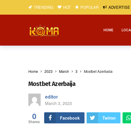
TRENDING
HOT
POPULAR
ADVERTISE
HOME
LOCA
Home
2023
March
3
Mostbet Azerbaija
Mostbet Azerbaija
editor
March 3, 2023
0
Facebook
Twitter
Shares