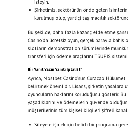
izleyin.
Şirketimiz, sektörünün önde gelen isimleri
kurulmuş olup, yurtiçi taşımacılık sektörün
Bu şekilde, daha fazla kazanç elde etme şans
Casino’da ücretsiz oyun, gerçek parayla bahis 
slotların demonstration sürümlerinde mümkünd
transferi için ödeme araçlarını TSUPIS sistemi
Bir Yanıt Yazın Yanıtı Iptal Et”
Ayrıca, Mostbet Casino’nun Curacao Hükümeti t
belirtmek önemlidir. Lisans, şirketin yasalara 
oyuncuların haklarını koruduğunu gösterir. Bu 
yaşadıklarını ve ödemelerin güvende olduğunu
müşterilerinin tüm kişisel bilgileri şifreli kanal
Siteye erişmek için belirli bir programa gere