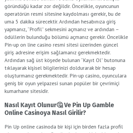
göründüğü kadar zor değildir. Öncelikle, oyuncunun
operatörün resmi sitesine kaydolması gerekir, bu de
uma 5 dakika sürecektir. Ardından hesabınıza giriş
yapmanız, “Profil” sekmesini açmanız ve ardından –
ödüllerin bulunduğu bölümü açmanız gerekir. Öncelikle
Pin-up on line casino resmi sitesi üzerinden güncel
giriş adresine erişim sağlamanız gerekmektedir.
Ardından sağ üst köşede bulunan “Kayıt Ol” butonuna
tıklayarak kişisel bilgilerinizi doldurarak bir hesap
oluşturmanız gerekmektedir. Pin-up casino, oyunculara
geniş bir oyun yelpazesi sunan popüler bir çevrimiçi
kumarhane sitesidir.
Nasıl Kayıt Olunur🤔 Ve Pin Up Gamble
Online Casinoya Nasıl Girilir?
Pin Up online casinoda bir kişi için birden fazla profil