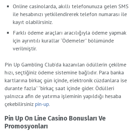
Online casinolarda, akıllı telefonunuza gelen SMS
ile hesabınızı yetkilendirerek telefon numarası ile
kayıt olabilirsiniz.
Farklı ödeme araçları aracılığıyla ödeme yapmak
için ayrıntılı kurallar “Ödemeler” bölümünde
verilmiştir.
Pin Up Gambling Club’da kazanılan ödüllerin çekilme
hızı, seçtiğiniz ödeme sistemine bağlıdır. Para banka
kartlarına birkaç gün içinde, elektronik cüzdanlara ise
durante fazla” “birkaç saat içinde gider. Ödülleri
yalnızca afin de yatırma işleminin yapıldığı hesaba
çekebilirsiniz
pin-up
.
Pin Up On Line Casino Bonusları Ve
Promosyonları