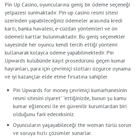
Pin Up Casino, oyuncularına geniş bir ödeme seçeneği
yelpazesi sunmaktadır. Pin-up casino resmi sitesi
üzerinden yapabileceğiniz ödemeler arasında kredi
kartı, banka havalesi, e-cüzdan yöntemleri ve ön
ödemeli kartlar bulunmaktadır. Bu geniş seçenekler
sayesinde her oyuncu kendi tercih ettiği yöntemi
kullanarak kolayca ödeme yapabilmektedir. Pin
Upwards kulübünde kayıt prosedürünü geçen kumar
hayranları, para için çevrimiçi slotları özgürce oynama
ve iyi kazançlar elde etme fırsatına sahipler.
Pin Upwards for money çevrimiçi kumarhanesinin
resmi sitesini ziyaret” “ettiğinizde, bunun şu kamu
kumar eğlencesi ile en güvenilir kurumlardan biri
olduğunu fark edeceksiniz.
Oyuncuların yaşayabileceği the woman türlü sorun
ve soruya hızlı çözümler sunarlar.