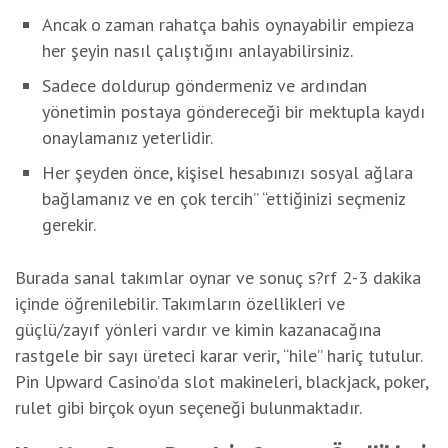
Ancak o zaman rahatça bahis oynayabilir empieza
her şeyin nasıl çalıştığını anlayabilirsiniz.
Sadece doldurup göndermeniz ve ardından
yönetimin postaya göndereceği bir mektupla kaydı
onaylamanız yeterlidir.
Her şeyden önce, kişisel hesabınızı sosyal ağlara
bağlamanız ve en çok tercih” “ettiğinizi seçmeniz
gerekir.
Burada sanal takımlar oynar ve sonuç s?rf 2-3 dakika
içinde öğrenilebilir. Takımların özellikleri ve
güçlü/zayıf yönleri vardır ve kimin kazanacağına
rastgele bir sayı üreteci karar verir, “hile” hariç tutulur.
Pin Upward Casino’da slot makineleri, blackjack, poker,
rulet gibi birçok oyun seçeneği bulunmaktadır.