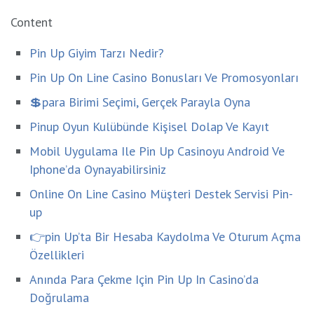
Content
Pin Up Giyim Tarzı Nedir?
Pin Up On Line Casino Bonusları Ve Promosyonları
💲para Birimi Seçimi, Gerçek Parayla Oyna
Pinup Oyun Kulübünde Kişisel Dolap Ve Kayıt
Mobil Uygulama Ile Pin Up Casinoyu Android Ve
Iphone’da Oynayabilirsiniz
Online On Line Casino Müşteri Destek Servisi Pin-
up
👉pin Up’ta Bir Hesaba Kaydolma Ve Oturum Açma
Özellikleri
Anında Para Çekme Için Pin Up In Casino’da
Doğrulama