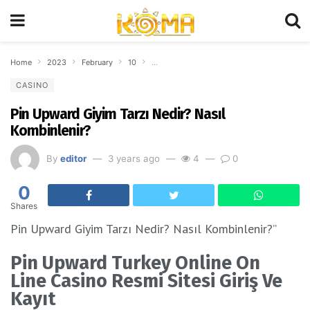
Home
2023
February
10
Pin Upward Giyim Tarzı Nedir? Nasıl Kombin
CASINO
Pin Upward Giyim Tarzı Nedir? Nasıl
Kombinlenir?
By
editor
3 years ago
4
0
0
Shares
Pin Upward Giyim Tarzı Nedir? Nasıl Kombinlenir?”
Pin Upward Turkey Online On
Line Casino Resmi Sitesi Giriş Ve
Kayıt