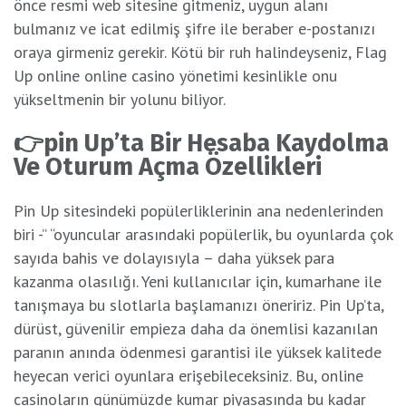
önce resmi web sitesine gitmeniz, uygun alanı
bulmanız ve icat edilmiş şifre ile beraber e-postanızı
oraya girmeniz gerekir. Kötü bir ruh halindeyseniz, Flag
Up online online casino yönetimi kesinlikle onu
yükseltmenin bir yolunu biliyor.
👉pin Up’ta Bir Hesaba Kaydolma
Ve Oturum Açma Özellikleri
Pin Up sitesindeki popülerliklerinin ana nedenlerinden
biri -” “oyuncular arasındaki popülerlik, bu oyunlarda çok
sayıda bahis ve dolayısıyla – daha yüksek para
kazanma olasılığı. Yeni kullanıcılar için, kumarhane ile
tanışmaya bu slotlarla başlamanızı öneririz. Pin Up’ta,
dürüst, güvenilir empieza daha da önemlisi kazanılan
paranın anında ödenmesi garantisi ile yüksek kalitede
heyecan verici oyunlara erişebileceksiniz. Bu, online
casinoların günümüzde kumar piyasasında bu kadar