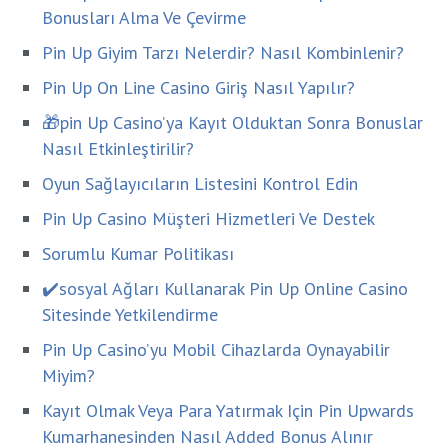
Bonusları Alma Ve Çevirme
Pin Up Giyim Tarzı Nelerdir? Nasıl Kombinlenir?
Pin Up On Line Casino Giriş Nasıl Yapılır?
🎁pin Up Casino’ya Kayıt Olduktan Sonra Bonuslar
Nasıl Etkinleştirilir?
Oyun Sağlayıcıların Listesini Kontrol Edin
Pin Up Casino Müşteri Hizmetleri Ve Destek
Sorumlu Kumar Politikası
✔️sosyal Ağları Kullanarak Pin Up Online Casino
Sitesinde Yetkilendirme
Pin Up Casino’yu Mobil Cihazlarda Oynayabilir
Miyim?
Kayıt Olmak Veya Para Yatırmak Için Pin Upwards
Kumarhanesinden Nasıl Added Bonus Alınır