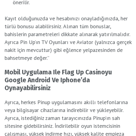
önerilir.
Kayıt olduğunuzda ve hesabınızı onayladığınızda, her
türlü bonusu alabilirsiniz. Alınan tüm bonuslar,
bahislerin parametreleri dikkate alınarak yatırılmalıdır.
Ayrıca Pin Up’ın TV Oyunları ve Aviator (yalnızca gerçek
nakit için mevcuttur) gibi eğlence yelpazesinden de
bahsetmeye değer.”
Mobil Uygulama Ile Flag Up Casinoyu
Google Android Ve Iphone’da
Oynayabilirsiniz
Ayrıca, herkes Pinup uygulamasını akıllı telefonlarına
veya bilgisayar cihazlarına indirebilir ve yükleyebilir.
Ayrıca, istediğiniz zaman tarayıcınızda Pinup’ın sah
sitesine gidebilirsiniz. İndirilebilir oyun istemcisinin
çalışması, yüksek indirme hızı, yüksek kalite empieza