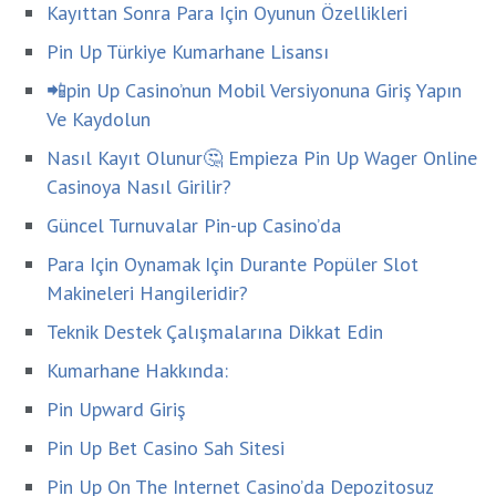
Kayıttan Sonra Para Için Oyunun Özellikleri
Pin Up Türkiye Kumarhane Lisansı
📲pin Up Casino’nun Mobil Versiyonuna Giriş Yapın
Ve Kaydolun
Nasıl Kayıt Olunur🤔 Empieza Pin Up Wager Online
Casinoya Nasıl Girilir?
Güncel Turnuvalar Pin-up Casino’da
Para Için Oynamak Için Durante Popüler Slot
Makineleri Hangileridir?
Teknik Destek Çalışmalarına Dikkat Edin
Kumarhane Hakkında:
Pin Upward Giriş
Pin Up Bet Casino Sah Sitesi
Pin Up On The Internet Casino’da Depozitosuz