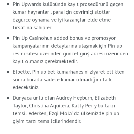
Pin Upwards kulübünde kayıt prosedürünü geçen
kumar hayranları, para için çevrimiçi slotları
özgürce oynama ve iyi kazançlar elde etme
fırsatına sahipler.
Pin Up Casino’nun added bonus ve promosyon
kampanyalarının detaylarına ulaşmak için Pin-up
resmi sitesi üzerinden güncel giriş adresi üzerinden
kayıt olmanız gerekmektedir.
Elbette, Pin up bet kumarhanesini ziyaret ettikten
sonra burada sadece kumar olmadığını fark
edeceksiniz.
Dünyaca ünlü olan Audrey Hepburn, Elizabeth
Taylor, Christina Aquilera, Katty Perry bu tarzı
temsil ederken, Ezgi Mola’ da ülkemizde pin up
giyim tarzı temsilcilerindendir.