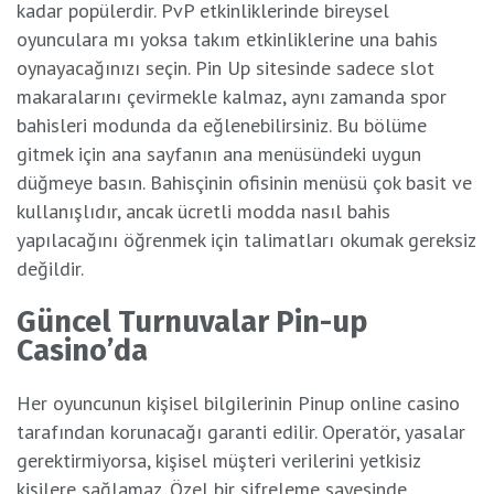
kadar popülerdir. PvP etkinliklerinde bireysel
oyunculara mı yoksa takım etkinliklerine una bahis
oynayacağınızı seçin. Pin Up sitesinde sadece slot
makaralarını çevirmekle kalmaz, aynı zamanda spor
bahisleri modunda da eğlenebilirsiniz. Bu bölüme
gitmek için ana sayfanın ana menüsündeki uygun
düğmeye basın. Bahisçinin ofisinin menüsü çok basit ve
kullanışlıdır, ancak ücretli modda nasıl bahis
yapılacağını öğrenmek için talimatları okumak gereksiz
değildir.
Güncel Turnuvalar Pin-up
Casino’da
Her oyuncunun kişisel bilgilerinin Pinup online casino
tarafından korunacağı garanti edilir. Operatör, yasalar
gerektirmiyorsa, kişisel müşteri verilerini yetkisiz
kişilere sağlamaz. Özel bir şifreleme sayesinde