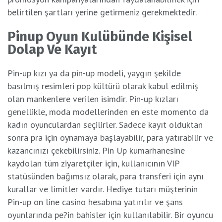
belirtilen şartları yerine getirmeniz gerekmektedir.
Pinup Oyun Kulübünde Kişisel
Dolap Ve Kayıt
Pin-up kızı ya da pin-up modeli, yaygın şekilde
basılmış resimleri pop kültürü olarak kabul edilmiş
olan mankenlere verilen isimdir. Pin-up kızları
genellikle, moda modellerinden en este momento da
kadın oyunculardan seçilirler. Sadece kayıt olduktan
sonra pra için oynamaya başlayabilir, para yatırabilir ve
kazancınızı çekebilirsiniz. Pin Up kumarhanesine
kaydolan tüm ziyaretçiler için, kullanıcının VIP
statüsünden bağımsız olarak, para transferi için aynı
kurallar ve limitler vardır. Hediye tutarı müşterinin
Pin-up on line casino hesabına yatırılır ve şans
oyunlarında pe?in bahisler için kullanılabilir. Bir oyuncu