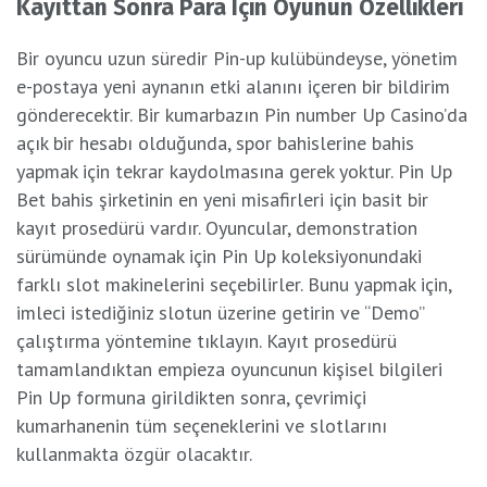
Kayıttan Sonra Para Için Oyunun Özellikleri
Bir oyuncu uzun süredir Pin-up kulübündeyse, yönetim
e-postaya yeni aynanın etki alanını içeren bir bildirim
gönderecektir. Bir kumarbazın Pin number Up Casino’da
açık bir hesabı olduğunda, spor bahislerine bahis
yapmak için tekrar kaydolmasına gerek yoktur. Pin Up
Bet bahis şirketinin en yeni misafirleri için basit bir
kayıt prosedürü vardır. Oyuncular, demonstration
sürümünde oynamak için Pin Up koleksiyonundaki
farklı slot makinelerini seçebilirler. Bunu yapmak için,
imleci istediğiniz slotun üzerine getirin ve “Demo”
çalıştırma yöntemine tıklayın. Kayıt prosedürü
tamamlandıktan empieza oyuncunun kişisel bilgileri
Pin Up formuna girildikten sonra, çevrimiçi
kumarhanenin tüm seçeneklerini ve slotlarını
kullanmakta özgür olacaktır.