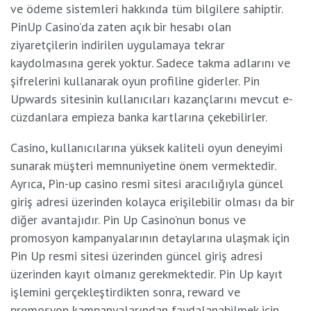
ve ödeme sistemleri hakkında tüm bilgilere sahiptir.
PinUp Casino’da zaten açık bir hesabı olan
ziyaretçilerin indirilen uygulamaya tekrar
kaydolmasına gerek yoktur. Sadece takma adlarını ve
şifrelerini kullanarak oyun profiline giderler. Pin
Upwards sitesinin kullanıcıları kazançlarını mevcut e-
cüzdanlara empieza banka kartlarına çekebilirler.
Casino, kullanıcılarına yüksek kaliteli oyun deneyimi
sunarak müşteri memnuniyetine önem vermektedir.
Ayrıca, Pin-up casino resmi sitesi aracılığıyla güncel
giriş adresi üzerinden kolayca erişilebilir olması da bir
diğer avantajıdır. Pin Up Casino’nun bonus ve
promosyon kampanyalarının detaylarına ulaşmak için
Pin Up resmi sitesi üzerinden güncel giriş adresi
üzerinden kayıt olmanız gerekmektedir. Pin Up kayıt
işlemini gerçekleştirdikten sonra, reward ve
promosyon kampanyalarından faydalanabilmek için